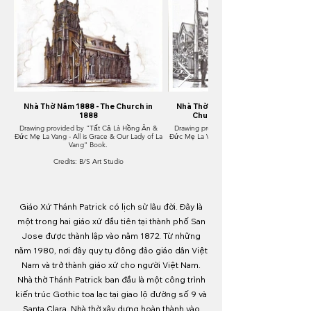
Nhà Thờ Năm 1888 - The Church in
Nhà Thờ Bị Phá Huỷ Năm 1906 - The
1888
Church Destroyed in 1906
Drawing provided by "Tất Cả Là Hồng Ân &
Drawing provided by "Tất Cả Là Hồng Ân 
Đức Mẹ La Vang - All is Grace & Our Lady of La
Đức Mẹ La Vang - All is Grace & Our Lady of 
Vang" Book.
Credits: B/S Art Studio
Credits: B/S Art Studio
Giáo Xứ Thánh Patrick có lịch sử lâu đời. Đây là
một trong hai giáo xứ đầu tiên tại thành phố San
Jose được thành lập vào năm 1872. Từ những
năm 1980, nơi đây quy tụ đông đảo giáo dân Việt
Nam và trở thành giáo xứ cho người Việt Nam.
Nhà thờ Thánh Patrick ban đầu là một công trình
kiến trúc Gothic toa lạc tại giao lộ đường số 9 và
Santa Clara. Nhà thờ xây dựng hoàn thành vào