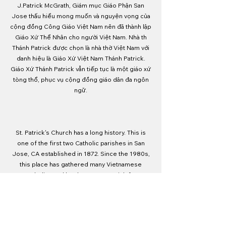
J.Patrick McGrath, Giám mục Giáo Phận San
Jose thấu hiểu mong muốn và nguyện vọng của
cộng đồng Công Giáo Việt Nam nên đã thành lập
Giáo Xứ Thể Nhân cho người Việt Nam. Nhà th
Thánh Patrick được chọn là nhà thờ Việt Nam với
danh hiệu là Giáo Xứ Việt Nam Thánh Patrick.
Giáo Xứ Thánh Patrick vẫn tiếp tục là một giáo xứ
tòng thổ, phục vụ cộng đồng giáo dân đa ngôn
ngữ.
St. Patrick's Church has a long history. This is
one of the first two Catholic parishes in San
Jose, CA established in 1872. Since the 1980s,
this place has gathered many Vietnamese
Catholics and has become a parish for
Vietnamese people. Saint Patrick's Church was
originally a Gothic building located at the
intersection of 9th and Santa Clara streets.
Construction of the church was completed in