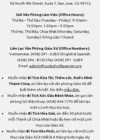
56 North 9th Street, Suite 1, San Jose, CA 95112
Giờ Văn Phòng Làm Việc (Office Hours):
Thứ Ba – Thứ Sáu (Tuesday – Friday): 9:00am –
12:00pm; 1:00pm – 5:00pm
Thứ Hai, Thứ Bảy, Chúa Nhật (Monday, Saturday,
Sunday): Đóng cửa / Close
d
Liên Lạc Văn Phòng Giáo Xứ (Office Numbers):
Vietnamese:
(408) 291 - 6280
| English & Spanish:
(408) 294 - 8120
| Fax:
(408) 291 - 6289
Email:
admin@ourladyoflavangsj.org
Muốn nhận
Bí Tích Rửa Tội,
Thêm sức, Rước Mình
Thánh Chúa,
xin liên lạc với văn phòng Giáo Xứ để
biết thêm chi tiết. Xin điền
mẫu đơn.
Muốn nhận
Bí Tích Xức Dầu Bệnh Nhân,
xin gọi văn
phòng GX điện thoại:
(408) 444-1770
để liên lạc
một vị Linh Mục túc trực.
Muốn nhận
Bí Tích Hòa Giải,
xin đến 30 phút trước
mỗi Thánh Lễ Chúa Nhật hoặc lấy hẹn với một Linh
mục của Giáo Xứ.
Muốn nhận
Bí Tích Hôn Phối,
xin liên lạc với một Linh
Mục của Giáo Xứ ít nhất là 6 tháng trước ngày dự