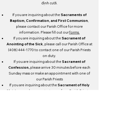
định cưới.
If you are inquiring about the
Sacraments of
Baptism, Confirmation, and First Communion
,
please contact our Parish Office for more
information. Please fill out our
forms.
If you are inquiring about the
Sacrament of
Anointing of the Sick
, please call our Parish Office at
(408) 444-1770
to contact one of our Parish Priests
on duty.
If you are inquiring about the
Sacrament of
Confession,
please arrive 30 minutes before each
Sunday mass or make an appointment with one of
our Parish Priests
If you are inquiring about the
Sacrament of Holy
Matrimony
, please contact one of our Parish Priests a
minimum of 6 months before the wedding date.